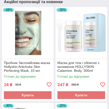
Акційні пропозиції та новинки
–68%
–35%
Пробник Заспокійлива маска
Маска для тіла і обличчя з
Hollyskin Artichoke Skin
каламіном HOLLYSKIN
Perfecting Mask, 10 мл
Calamine. Body. 300ml
Готово до відправки
Готово до відправки
16
247
₴
₴
50 ₴
380 ₴
Купити
Купити
–30%
–25%