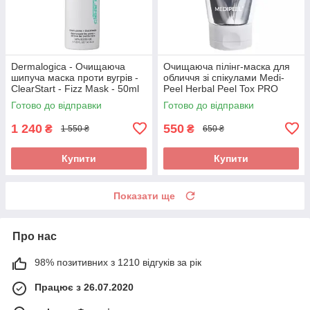
Dermalogica - Очищаюча
Очищаюча пілінг-маска для
шипуча маска проти вугрів -
обличчя зі спікулами Medi-
ClearStart - Fizz Mask - 50ml
Peel Herbal Peel Tox PRO
120ml
Готово до відправки
Готово до відправки
1 240
550
₴
₴
1 550 ₴
650 ₴
Купити
Купити
Показати ще
Про нас
98% позитивних з 1210 відгуків за рік
Працює з 26.07.2020