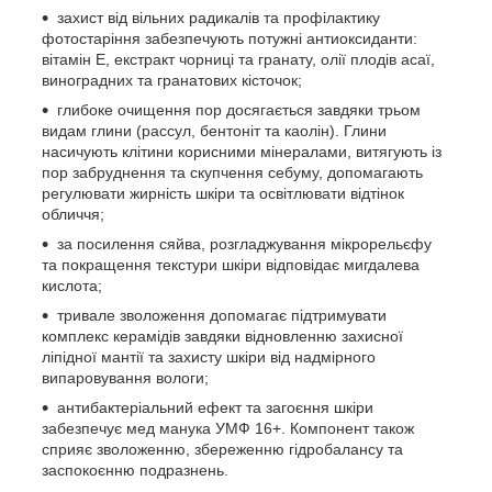
захист від вільних радикалів та профілактику
фотостаріння забезпечують потужні антиоксиданти:
вітамін Е, екстракт чорниці та гранату, олії плодів асаї,
виноградних та гранатових кісточок;
глибоке очищення пор досягається завдяки трьом
видам глини (рассул, бентоніт та каолін). Глини
насичують клітини корисними мінералами, витягують із
пор забруднення та скупчення себуму, допомагають
регулювати жирність шкіри та освітлювати відтінок
обличчя;
за посилення сяйва, розгладжування мікрорельєфу
та покращення текстури шкіри відповідає мигдалева
кислота;
тривале зволоження допомагає підтримувати
комплекс керамідів завдяки відновленню захисної
ліпідної мантії та захисту шкіри від надмірного
випаровування вологи;
антибактеріальний ефект та загоєння шкіри
забезпечує мед манука УМФ 16+. Компонент також
сприяє зволоженню, збереженню гідробалансу та
заспокоєнню подразнень.