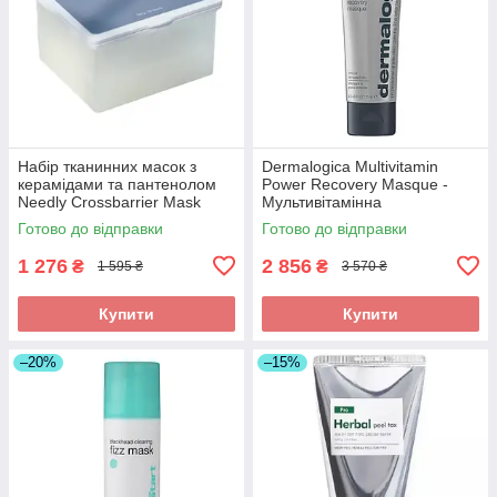
Набір тканинних масок з
Dermalogica Multivitamin
керамідами та пантенолом
Power Recovery Masque -
Needly Crossbarrier Mask
Мультивітамінна
350g (30шт масок )
відновлююча маска, 75 мл
Готово до відправки
Готово до відправки
1 276
2 856
₴
₴
1 595 ₴
3 570 ₴
Купити
Купити
–20%
–15%