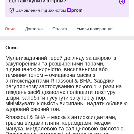
Що таке купити з Пром?
Замовлення під захистом
Опис
Доставка
Оплата
Умови повернення
Опис
Мультизадачний герой догляду за шкірою із
закупореними та розширеними порами,
підвищеною жирністю, висипаннями або
тьмяним тоном – очищаюча маска з
антиоксидантами Rhassoul & BHA. Завдяки
регулярному застосуванню всього 1-2 рази на
тиждень засіб дозволяє поліпшити текстуру
шкіри, запобігти і усунути закупорку пор,
мінімізувати кількість висипань і надати обличчю
здоровий сяючий тон.
Rhassoul & BHA – маска з антиоксидантами,
трьома видами глини, керамідами, медом
манука, мигдалевою та саліциловою кислотою.