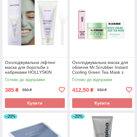
Охолоджувальна ліфтинг
Охолоджувальна маска для
маска для боротьби з
обличчя Mr.Scrubber Instant
набряками HOLLYSKIN
Cooling Green Tea Mask з
Artichoke Skin Perfecting
екстрактом зеленого чаю,
Готово до відправки
Готово до відправки
Mask, 250 мл
250 мл
385
412,50
₴
₴
550 ₴
550 ₴
Купити
Купити
–20%
–20%