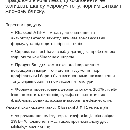
Працюючи в комплексі, ці компоненти не
залишать шансу «сірому» тону, чорним цяткам і
жирному блиску.
Переваги продукту:
Rhassoul & BHA – маска для очищення та
антиоксидантного захисту, яка має збалансовану
формулу та підходить шкірі всіх типів.
Справжній must-have засіб у догляді за проблемною,
жирною та комбінованою шкірою.
Продукт 5в1 для комплексного і вираженого
покращення шкіри – очищення і звуження пор,
профілактики і боротьби з висипаннями, пожвавлення
тону, вирівнювання і пом’якшення текстури.
Формула протестована дерматологами, 100% cruelty
free, не містить силіконів, сульфатів, синтетичних
фарбників, доданих ароматизаторів та ефірних олій.
Ключові компоненти маски Rhassoul & BHA та їхня дія:
за розчинення вмісту пор та ексфоліацію відповідає
2% BHA. Компонент має також протизапальну дію,
мінімізує висипання;