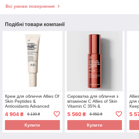
Всі умови повернення
Подібні товари компанії
Крем для обличчя Allies Of
Сироватка для обличчя з
Alli
Skin Peptides &
вітаміном С Allies of Skin
для 
Antioxidants Advanced
Vitamin C 35% &
Keep
Firming Daily Treatment, 48
Glutathione Advanced Firm
Trea
4 904
5 560
5 5
₴
₴
6 130 ₴
6 950 ₴
мл
+ Brighten Serum 30 ml
Купити
Купити