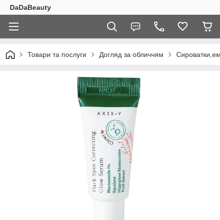
DaDaBeauty
Товари та послуги
Догляд за обличчям
Сироватки,ем