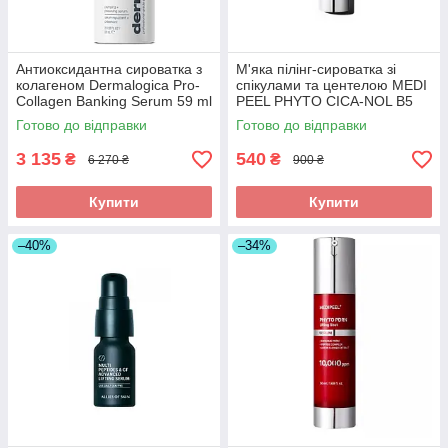
Антиоксидантна сироватка з
М'яка пілінг-сироватка зі
колагеном Dermalogica Pro-
спікулами та центелою MEDI
Collagen Banking Serum 59 ml
PEEL PHYTO CICA-NOL B5
3000 SHOT SERUM 50мл
Готово до відправки
Готово до відправки
3 135
540
₴
₴
6 270 ₴
900 ₴
Купити
Купити
–40%
–34%