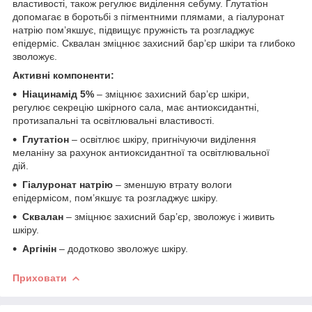
властивості, також регулює виділення себуму. Глутатіон
допомагає в боротьбі з пігментними плямами, а гіалуронат
натрію пом’якшує, підвищує пружність та розгладжує
епідерміс. Сквалан зміцнює захисний бар’єр шкіри та глибоко
зволожує.
Активні компоненти:
Ніацинамід 5%
– зміцнює захисний бар’єр шкіри,
регулює секрецію шкірного сала, має антиоксидантні,
протизапальні та освітлювальні властивості.
Глутатіон
– освітлює шкіру, пригнічуючи виділення
меланіну за рахунок антиоксидантної та освітлювальної
дій.
Гіалуронат натрію
– зменшую втрату вологи
епідермісом, пом’якшує та розгладжує шкіру.
Сквалан
– зміцнює захисний бар’єр, зволожує і живить
шкіру.
Аргінін
– додотково зволожує шкіру.
Приховати