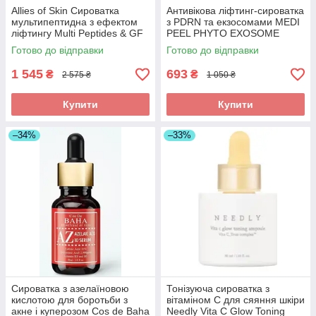
Allies of Skin Сироватка
Антивікова ліфтинг-сироватка
мультипептидна з ефектом
з PDRN та екзосомами MEDI
ліфтингу Multi Peptides & GF
PEEL PHYTO EXOSOME
Advanced Lifting Serum 7 ml
PDRN LIFTING SHOT SERUM
Готово до відправки
Готово до відправки
50ML
1 545
693
₴
₴
2 575 ₴
1 050 ₴
Купити
Купити
–34%
–33%
Сироватка з азелаїновою
Тонізуюча сироватка з
кислотою для боротьби з
вітаміном С для сяяння шкіри
акне і куперозом Cos de Baha
Needly Vita C Glow Toning