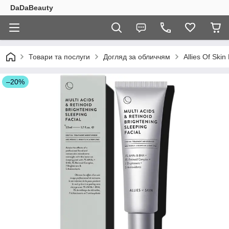
DaDaBeauty
Товари та послуги
Догляд за обличчям
Allies Of Ski
–20%