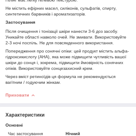
Не містить ефірних масел, силіконів, сульфатів, спирту,
синтетичних барвників і ароматизаторів.
Застосування
Після очищення і тонізації шкіри нанести 3-6 доз засобу.
Уникайте області навколо очей. Не змивати. Використовуйте
2-3 ночі поспіль. Не для повсякденного використання.
Попередження про сонячні опіки: цей продукт містить альфа-
гідроксикислоту (AHA), яка може підвищити чутливість вашої
шкіри до сонця і, зокрема, підвищити ймовірність сонячних
опіків. Використовуйте сонцезахисний крем.
Через вміст ретиноїдів ця формула не рекомендується
вагітним / годуючим жінкам.
Приховати
Характеристики
Основні
Час застосування
Нічний