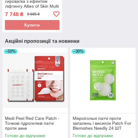
сироватка з ефектом
ліфтингу Allies of Skin Multi
Peptides & GF Advanced
7 748
₴
9 685 ₴
Lifting Serum 30 ml
Купити
Акційні пропозиції та новинки
–50%
–30%
Medi Peel Red Care Patch -
Мікроігольні патчі проти
Точкові гідрогелеві патчі
запалень і висипок Patch For
проти акне
Blemishes Needly 24 ШТ
Готово до відправки
Готово до відправки