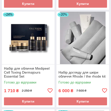
Купити
Купити
–24%
–20%
Набір для обличчя Medipeel
Cell Toxing Dermajours
Набір догляду для шкіри
Essential Set
обличчя Rhode / the rhode kit
Готово до відправки
Готово до відправки
1 710
6 000
₴
₴
2 250 ₴
7 500 ₴
Купити
Купити