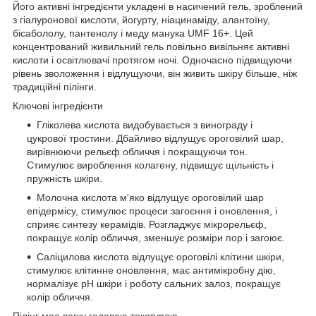
Його активні інгредієнти укладені в насичений гель, зроблений
з гіалуронової кислоти, йогурту, ніацинаміду, алантоїну,
бісабололу, пантенолу і меду манука UMF 16+. Цей
концентрований живильний гель повільно вивільняє активні
кислоти і освітлювачі протягом ночі. Одночасно підвищуючи
рівень зволоження і відлущуючи, він живить шкіру більше, ніж
традиційні пілінги.
Ключові інгредієнти
Гліколева кислота видобувається з винограду і
цукрової тростини. Дбайливо відлущує ороговілий шар,
вирівнюючи рельєф обличчя і покращуючи тон.
Стимулює вироблення колагену, підвищує щільність і
пружність шкіри.
Молочна кислота м'яко відлущує ороговілий шар
епідермісу, стимулює процеси загоєння і оновлення, і
сприяє синтезу керамідів. Розгладжує мікрорельєф,
покращує колір обличчя, зменшує розміри пор і загоює.
Саліцилова кислота відлущує ороговілі клітини шкіри,
стимулює клітинне оновлення, має антимікробну дію,
нормалізує pH шкіри і роботу сальних залоз, покращує
колір обличчя.
Пілінг має легку гелевою текстурою.