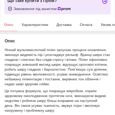
Що таке купити з Пром?
Замовлення під захистом
Опис
Характеристики
Доставка
Оплата
Умови п
Опис
Нічний мультикислотний пілінг запускає процеси оновлення,
зменшує видимість пір і розгладжує рельєф. Вранці шкіра стає
гладкою і сяючою без слідів стресу і втоми. Пілінг ефективно
покращує зовнішній вигляд шкіри, відлущує ороговілі клітини,
робить шкіру гладкою і бархатистою. Пом'якшує сухі ділянки,
підвищує рівень зволоженості, усуває зневоднення. Освітлює
небажану пігментацію і постакне, вирівнює тон обличчя і
надає шкірі здорове сяйво.
Ця потужна формула, що покращує мікробіом, сприяє
здоровому омолодженню протягом ночі, зменшуючи видимі
недоліки і роблячи шкіру більш яскравою на наступний
день. Він також усуває тьмяність, звужує пори і зволожує
напружену і проблемну шкіру.