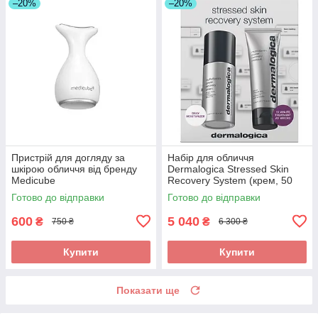
–20%
–20%
Пристрій для догляду за
Набір для обличчя
шкірою обличчя від бренду
Dermalogica Stressed Skin
Medicube
Recovery System (крем, 50
мл + маска, 75 мл)
Готово до відправки
Готово до відправки
600
5 040
₴
₴
750 ₴
6 300 ₴
Купити
Купити
Показати ще