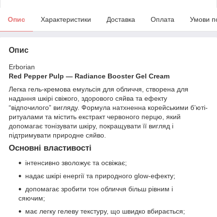
Опис
Характеристики
Доставка
Оплата
Умови п
Опис
Erborian
Red Pepper Pulp — Radiance Booster Gel Cream
Легка гель-кремова емульсія для обличчя, створена для
надання шкірі свіжого, здорового сяйва та ефекту
“відпочилого” вигляду. Формула натхненна корейськими б’юті-
ритуалами та містить екстракт червоного перцю, який
допомагає тонізувати шкіру, покращувати її вигляд і
підтримувати природне сяйво.
Основні властивості
інтенсивно зволожує та освіжає;
надає шкірі енергії та природного glow-ефекту;
допомагає зробити тон обличчя більш рівним і
сяючим;
має легку гелеву текстуру, що швидко вбирається;