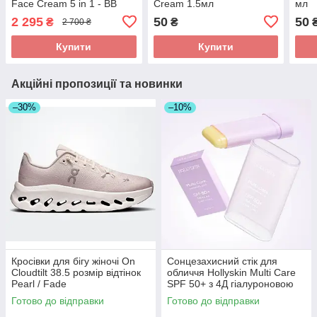
Face Cream 5 in 1 - BB
Cream 1.5мл
мл
Крем з тонуючим ефектом
2 295
50
50
₴
₴
2 700 ₴
5 в 1 40 ml
Купити
Купити
Акційні пропозиції та новинки
–30%
–10%
Кросівки для бігу жіночі On
Сонцезахисний стік для
Cloudtilt 38.5 розмір відтінок
обличчя Hollyskin Multi Care
Pearl / Fade
SPF 50+ з 4Д гіалуроновою
кислотою 20 г
Готово до відправки
Готово до відправки