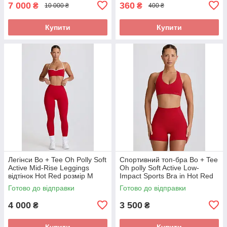
7 000
360
₴
₴
10 000 ₴
400 ₴
Купити
Купити
Легінси Bo + Tee Oh Polly Soft
Спортивний топ-бра Bo + Tee
Active Mid-Rise Leggings
Oh polly Soft Active Low-
відтінок Hot Red розмір М
Impact Sports Bra in Hot Red
розмір М
Готово до відправки
Готово до відправки
4 000
3 500
₴
₴
Купити
Купити