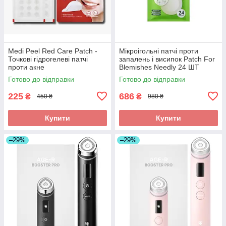
Medi Peel Red Care Patch -
Мікроігольні патчі проти
Точкові гідрогелеві патчі
запалень і висипок Patch For
проти акне
Blemishes Needly 24 ШТ
Готово до відправки
Готово до відправки
225
686
₴
₴
450 ₴
980 ₴
Купити
Купити
–29%
–29%