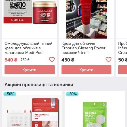
Омолоджувальний нічний
Крем для обличчя
Проб
крем для обличчя з
Erborian Ginseng Power
Infu
колагеном Medi-Peel
поживний 5 ml
Cre
Collagen Super10 Sleeping
540
450
50
₴
₴
750 ₴
Cream 70 мл
Купити
Купити
Акційні пропозиції та новинки
–50%
–30%