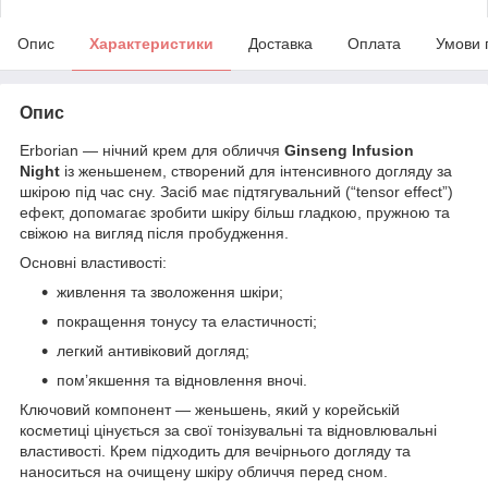
Опис
Характеристики
Доставка
Оплата
Умови 
Опис
Erborian
— нічний крем для обличчя
Ginseng Infusion
Night
із женьшенем, створений для інтенсивного догляду за
шкірою під час сну. Засіб має підтягувальний (“tensor effect”)
ефект, допомагає зробити шкіру більш гладкою, пружною та
свіжою на вигляд після пробудження.
Основні властивості:
живлення та зволоження шкіри;
покращення тонусу та еластичності;
легкий антивіковий догляд;
пом’якшення та відновлення вночі.
Ключовий компонент — женьшень, який у корейській
косметиці цінується за свої тонізувальні та відновлювальні
властивості. Крем підходить для вечірнього догляду та
наноситься на очищену шкіру обличчя перед сном.