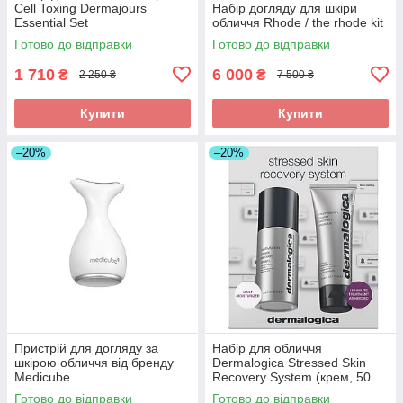
Cell Toxing Dermajours
Набір догляду для шкіри
Essential Set
обличчя Rhode / the rhode kit
Готово до відправки
Готово до відправки
1 710
6 000
₴
₴
2 250 ₴
7 500 ₴
Купити
Купити
–20%
–20%
Пристрій для догляду за
Набір для обличчя
шкірою обличчя від бренду
Dermalogica Stressed Skin
Medicube
Recovery System (крем, 50
мл + маска, 75 мл)
Готово до відправки
Готово до відправки