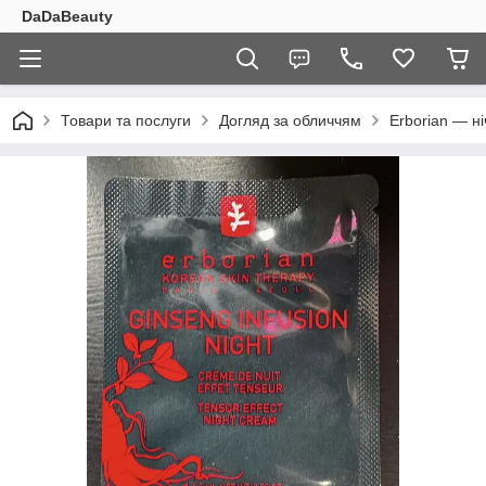
DaDaBeauty
Товари та послуги
Догляд за обличчям
Erborian — ні