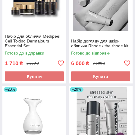
Набір для обличчя Medipeel
Cell Toxing Dermajours
Набір догляду для шкіри
Essential Set
обличчя Rhode / the rhode kit
Готово до відправки
Готово до відправки
1 710
6 000
₴
₴
2 250 ₴
7 500 ₴
Купити
Купити
–20%
–20%