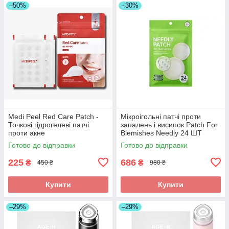
–50%
–30%
Medi Peel Red Care Patch -
Мікроігольні патчі проти
Точкові гідрогелеві патчі
запалень і висипок Patch For
проти акне
Blemishes Needly 24 ШТ
Готово до відправки
Готово до відправки
225
686
₴
₴
450 ₴
980 ₴
Купити
Купити
–29%
–29%