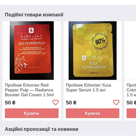
Подібні товари компанії
Пробник Erborian Red
Пробник Erborian Yuza
Проб
Pepper Pulp — Radiance
Super Serum 1.5 мл
Crèm
Booster Gel Cream 1.5ml
1.5 
50
50
50
₴
₴
Купити
Купити
Акційні пропозиції та новинки