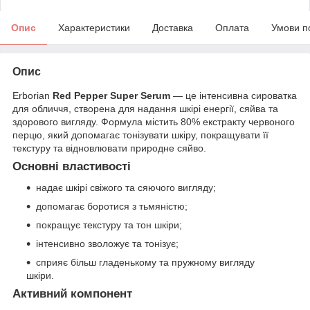
Опис
Характеристики
Доставка
Оплата
Умови п
Опис
Erborian
Red Pepper Super Serum
— це інтенсивна сироватка
для обличчя, створена для надання шкірі енергії, сяйва та
здорового вигляду. Формула містить 80% екстракту червоного
перцю, який допомагає тонізувати шкіру, покращувати її
текстуру та відновлювати природне сяйво.
Основні властивості
надає шкірі свіжого та сяючого вигляду;
допомагає боротися з тьмяністю;
покращує текстуру та тон шкіри;
інтенсивно зволожує та тонізує;
сприяє більш гладенькому та пружному вигляду
шкіри.
Активний компонент