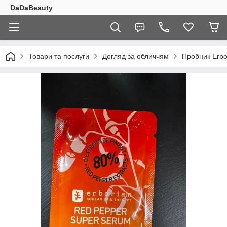
DaDaBeauty
Товари та послуги
Догляд за обличчям
Пробник Erbo