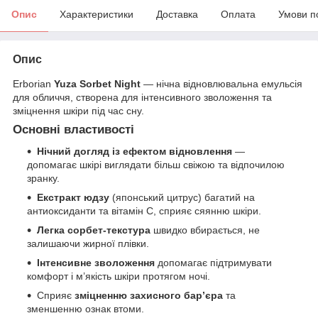
Опис
Характеристики
Доставка
Оплата
Умови п
Опис
Erborian
Yuza Sorbet Night
— нічна відновлювальна емульсія
для обличчя, створена для інтенсивного зволоження та
зміцнення шкіри під час сну.
Основні властивості
Нічний догляд із ефектом відновлення
—
допомагає шкірі виглядати більш свіжою та відпочилою
зранку.
Екстракт юдзу
(японський цитрус) багатий на
антиоксиданти та вітамін C, сприяє сяянню шкіри.
Легка сорбет-текстура
швидко вбирається, не
залишаючи жирної плівки.
Інтенсивне зволоження
допомагає підтримувати
комфорт і м’якість шкіри протягом ночі.
Сприяє
зміцненню захисного бар’єра
та
зменшенню ознак втоми.