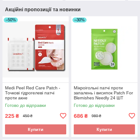
Акційні пропозиції та новинки
–50%
–30%
Medi Peel Red Care Patch -
Мікроігольні патчі проти
Точкові гідрогелеві патчі
запалень і висипок Patch For
проти акне
Blemishes Needly 24 ШТ
Готово до відправки
Готово до відправки
225
686
₴
₴
450 ₴
980 ₴
Купити
Купити