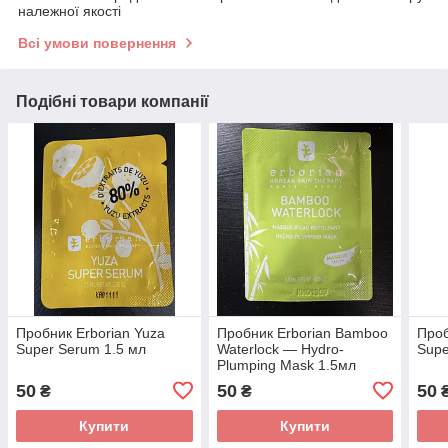
належної якості
Всі умови повернення
Подібні товари компанії
Пробник Erborian Yuza
Пробник Erborian Bamboo
Проб
Super Serum 1.5 мл
Waterlock — Hydro-
Supe
Plumping Mask 1.5мл
50
50
50
₴
₴
Купити
Купити