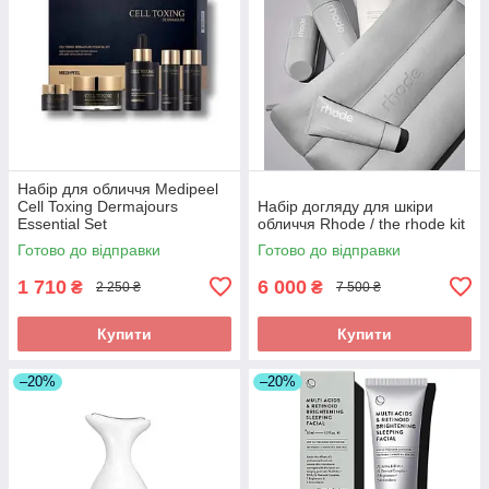
Набір для обличчя Medipeel
Cell Toxing Dermajours
Набір догляду для шкіри
Essential Set
обличчя Rhode / the rhode kit
Готово до відправки
Готово до відправки
1 710
6 000
₴
₴
2 250 ₴
7 500 ₴
Купити
Купити
–20%
–20%