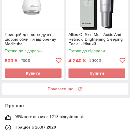
Пристрій для догляду за
Allies Of Skin Multi Acids And
шкірою обличчя від бренду
Retinoid Brightening Sleeping
Medicube
Facial - Нічний
Мультикислотний Пілінг з
Готово до відправки
Готово до відправки
Ретинолом 30ml
600
4 240
₴
₴
750 ₴
5 300 ₴
Купити
Купити
Показати ще
Про нас
98% позитивних з 1213 відгуків за рік
Працює з 26.07.2020