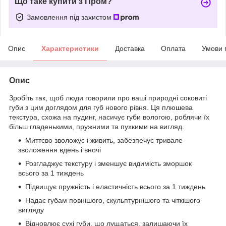
Що таке купити з Пром?
Замовлення під захистом
Опис
Характеристики
Доставка
Оплата
Умови 
Опис
Зробіть так, щоб люди говорили про ваші природні соковиті
губи з цим доглядом для губ нового рівня. Ця плюшева
текстура, схожа на пудинг, насичує губи вологою, роблячи їх
більш гладенькими, пружними та пухкими на вигляд.
Миттєво зволожує і живить, забезпечує тривале
зволоження вдень і вночі
Розгладжує текстуру і зменшує видимість зморшок
всього за 1 тиждень
Підвищує пружність і еластичність всього за 1 тиждень
Надає губам повнішого, скульптурнішого та чіткішого
вигляду
Відновлює сухі губи, що лущаться, залишаючи їх