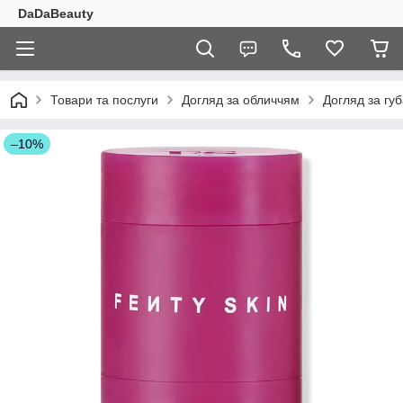
DaDaBeauty
Товари та послуги
Догляд за обличчям
Догляд за гу
–10%