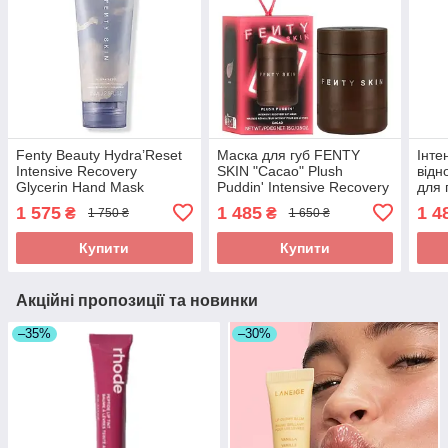
Fenty Beauty Hydra’Reset
Маска для губ FENTY
Інте
Intensive Recovery
SKIN "Cacao" Plush
відн
Glycerin Hand Mask
Puddin' Intensive Recovery
для 
Відновлювальна
Lip Mask 15g
Pudd
1 575
1 485
1 4
₴
₴
1 750 ₴
1 650 ₴
гліцеринова маска для рук
Lip 
75ml
cara
Купити
Купити
Акційні пропозиції та новинки
–35%
–30%