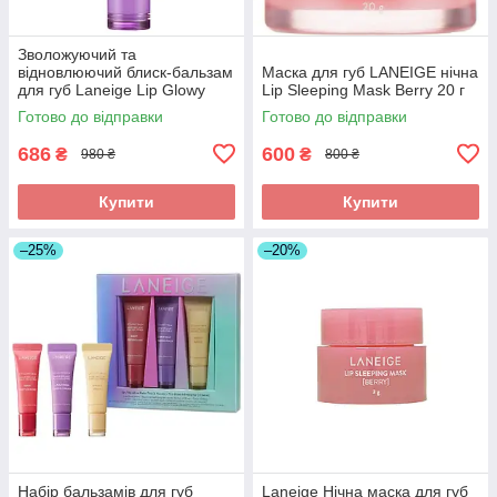
Зволожуючий та
відновлюючий блиск-бальзам
Маска для губ LANEIGE нічна
для губ Laneige Lip Glowy
Lip Sleeping Mask Berry 20 г
Balm Gummy Bear 10g без
Готово до відправки
Готово до відправки
упаковки
686
600
₴
₴
980 ₴
800 ₴
Купити
Купити
–25%
–20%
Набір бальзамів для губ
Laneige Нічна маска для губ