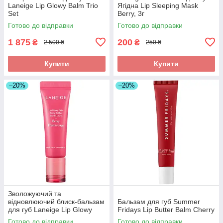
Laneige Lip Glowy Balm Trio
Ягідна Lip Sleeping Mask
Set
Berry, 3г
Готово до відправки
Готово до відправки
1 875
200
₴
₴
2 500 ₴
250 ₴
Купити
Купити
–20%
–20%
Зволожуючий та
відновлюючий блиск-бальзам
Бальзам для губ Summer
для губ Laneige Lip Glowy
Fridays Lip Butter Balm Cherry
Balm Berry 10g без упаковки
Готово до відправки
Готово до відправки