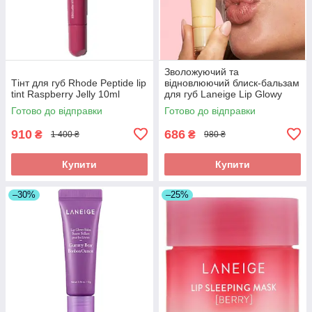
Зволожуючий та
Тінт для губ Rhode Peptide lip
відновлюючий блиск-бальзам
tint Raspberry Jelly 10ml
для губ Laneige Lip Glowy
Balm Vanilla 10g без упаковки
Готово до відправки
Готово до відправки
910
686
₴
₴
1 400 ₴
980 ₴
Купити
Купити
–30%
–25%