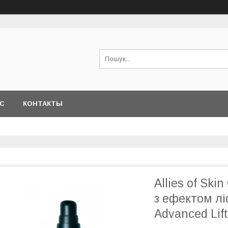
АС
КОНТАКТЫ
Allies of Sk
з ефектом лі
Advanced Lif