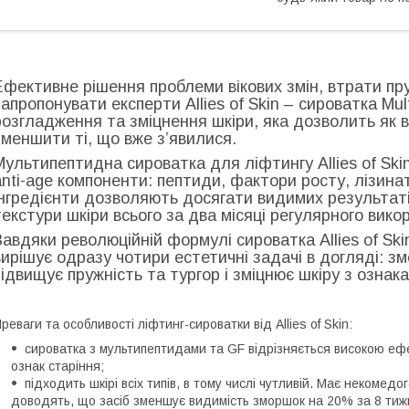
Ефективне рішення проблеми вікових змін, втрати пру
запропонувати експерти Allies of Skin – сироватка Mul
розгладження та зміцнення шкіри, яка дозволить як в
зменшити ті, що вже з’явилися.
Мультипептидна сироватка для ліфтингу Allies of Ski
anti-age компоненти: пептиди, фактори росту, лізинат
інгредієнти дозволяють досягати видимих результаті
текстури шкіри всього за два місяці регулярного вико
Завдяки революційній формулі сироватка Allies of Ski
вирішує одразу чотири естетичні задачі в догляді: з
підвищує пружність та тургор і зміцнює шкіру з озна
реваги та особливості ліфтинг-сироватки від Allies of Skin:
сироватка з мультипептидами та GF відрізняється високою ефект
ознак старіння;
підходить шкірі всіх типів, в тому числі чутливій. Має некоме
доводять, що засіб зменшує видимість зморшок на 20% за 8 тижн