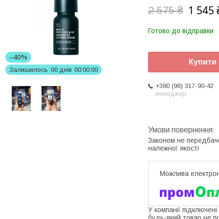
1 545 
2 575 ₴
Готово до відправки
–40%
Купити
Залишилось
0
0
днів
0
0
0
0
0
0
+380 (98) 317-90-42
менеджер
Законом не передбач
належної якості
У компанії підключені
будь-який товар не п