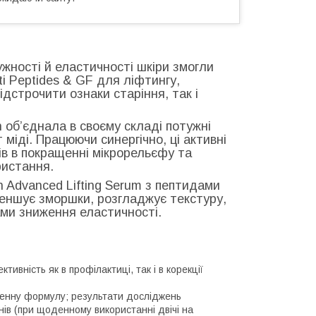
жності й еластичності шкіри змогли
ti Peptides & GF для ліфтингу,
ідстрочити ознаки старіння, так і
n об’єднала в своєму складі потужні
 міді. Працюючи синергічно, ці активні
в в покращенні мікрорельєфу та
ристання.
n Advanced Lifting Serum з пептидами
меншує зморшки, розгладжує текстуру,
ками зниження еластичності.
ивність як в профілактиці, так і в корекції
догенну формулу; результати досліджень
ів (при щоденному використанні двічі на