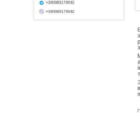
+380983179042
+380983179042
П