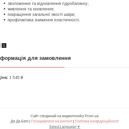
зволоження та відновлення гідробалансу;
живлення та оновлення;
покращення загальної якості шкіри;
профілактика зниження еластичності.
нформація для замовлення
іна:
1 545 ₴
Сайт створений на маркетплейсі
Prom.ua
Да Да Бюті |
Поскаржитися на контент
|
Політика конфіденційності
Select Language
▼