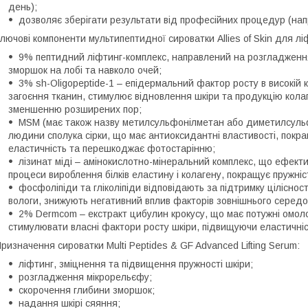
день);
дозволяє зберігати результати від професійних процедур (напр
лючові компоненти мультипептидної сироватки Allies of Skin для лі
9% пептидний ліфтинг-комплекс, направлений на розгладження
зморшок на лобі та навколо очей;
3% sh-Oligopeptide-1 – епідермальний фактор росту в високій
загоєння тканин, стимулює відновлення шкіри та продукцію кола
зменшенню розширених пор;
MSM (має також назву метилсульфонілметан або диметилсульф
людини сполука сірки, що має антиоксидантні властивості, покращ
еластичність та перешкоджає фотостарінню;
лізинат міді – амінокислотно-мінеральний комплекс, що ефект
процеси вироблення білків еластину і колагену, покращує пружніс
фосфоліпіди та гліколіпіди відповідають за підтримку ціліснос
вологи, знижують негативний вплив факторів зовнішнього серед
2% Dermcom – екстракт цибулин крокусу, що має потужні омол
стимулювати власні фактори росту шкіри, підвищуючи еластичніст
ризначення сироватки Multi Peptides & GF Advanced Lifting Serum:
ліфтинг, зміцнення та підвищення пружності шкіри;
розгладження мікрорельєфу;
скорочення глибини зморшок;
надання шкірі сяяння;