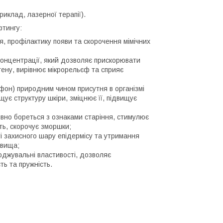
иклад, лазерної терапії).
фтингу:
, профілактику появи та скорочення мімічних
 концентрації, який дозволяє прискорювати
гену, вирівнює мікрорельєф та сприяє
он) природним чином присутня в організмі
ує структуру шкіри, зміцнює її, підвищує
ивно бореться з ознаками старіння, стимулює
ть, скорочує зморшки;
ті захисного шару епідермісу та утримання
овища;
оджувальні властивості, дозволяє
ь та пружність.