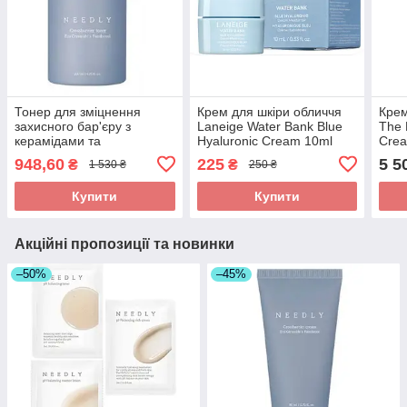
Тонер для зміцнення
Крем для шкіри обличчя
Крем
захисного бар'єру з
Laneige Water Bank Blue
The 
керамідами та
Hyaluronic Cream 10ml
Crea
пантенолом Needly
948,60
225
5 5
₴
₴
1 530 ₴
250 ₴
Crossbarrier Toner
Купити
Купити
Акційні пропозиції та новинки
–50%
–45%