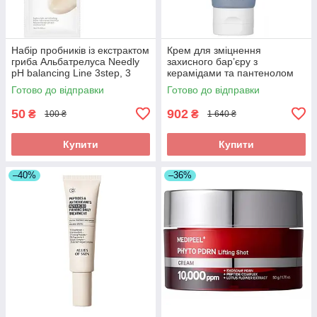
Набір пробників із екстрактом
Крем для зміцнення
гриба Альбатрелуса Needly
захисного бар’єру з
pH balancing Line 3step, 3
керамідами та пантенолом
шт*3 мл
Needly Crossbarrier Cream 80
Готово до відправки
Готово до відправки
мл
50
902
₴
₴
100 ₴
1 640 ₴
Купити
Купити
–40%
–36%