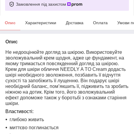
Замовлення під захистом
Опис
Характеристики
Доставка
Оплата
Умови п
Опис
Не недооцінюйте догляд за шкірою. Використовуйте
зволожувальний крем щодня, адже це фундамент, на
якому тримається повсякденний догляд за шкірою.
Крем для шкіри обличчя NEEDLY A TO Cream додасть
шкірі необхідного зволоження, позбавить її відчуття
сухості та запобіжить її лущенню. Він подарує шкірі
необхідний баланс, пом’якшить її, підживить та зробить
ніжною на дотик. Крім того, його зволожувальний
ефект допоможе також у боротьбі з ознаками старіння
шкіри.
Властивості:
глибоко живить
миттєво поглинається