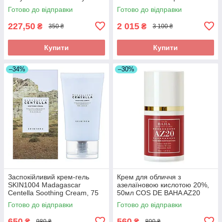
Soothing Comfort Cream 200
Advanced Repair Night Cream
Готово до відправки
Готово до відправки
мл
20ml
227,50
2 015
₴
₴
350 ₴
3 100 ₴
Купити
Купити
–34%
–30%
Заспокійливий крем-гель
Крем для обличчя з
SKIN1004 Madagascar
азелаїновою кислотою 20%,
Centella Soothing Cream, 75
50мл COS DE BAHA AZ20
мл
FACIAL CREAM (AZ20)
Готово до відправки
Готово до відправки
650
560
₴
₴
980 ₴
800 ₴