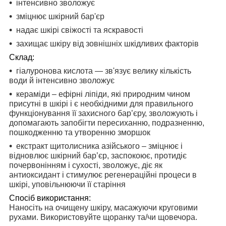
інтенсивно зволожує
зміцнює шкірний бар'єр
надає шкірі свіжості та яскравості
захищає шкіру від зовнішніх шкідливих факторів
Склад:
гіалуронова кислота — зв'язує велику кількість
води й інтенсивно зволожує
кераміди – ефірні ліпіди, які природним чином
присутні в шкірі і є необхідними для правильного
функціонування її захисного бар’єру, зволожують і
допомагають запобігти пересиханню, подразненню,
пошкодженню та утворенню зморшок
екстракт щитолисника азійського – зміцнює і
відновлює шкірний бар’єр, заспокоює, протидіє
почервонінням і сухості, зволожує, діє як
антиоксидант і стимулює регенераційні процеси в
шкірі, уповільнюючи її старіння
Спосіб використання:
Наносіть на очищену шкіру, масажуючи круговими
рухами. Використовуйте щоранку та/чи щовечора.