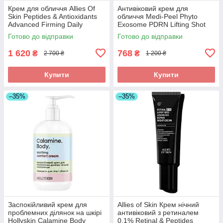
Крем для обличчя Allies Of
Антивіковий крем для
Skin Peptides & Antioxidants
обличчя Medi-Peel Phyto
Advanced Firming Daily
Exosome PDRN Lifting Shot
Treatment 20 ml
Cream
Готово до відправки
Готово до відправки
1 620
768
₴
₴
2 700 ₴
1 200 ₴
Купити
Купити
–35%
–35%
Заспокійливий крем для
Allies of Skin Крем нічний
проблемних ділянок на шкірі
антивіковий з ретиналем
Hollyskin Calamine Body
0.1% Retinal & Peptides