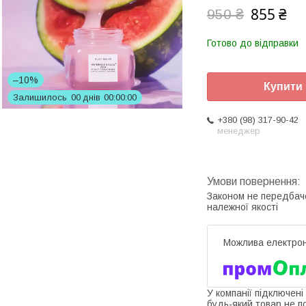
855 ₴
950 ₴
Готово до відправки
–10%
Купити
Залишилось
0
0
днів
0
0
0
0
0
0
+380 (98) 317-90-42
менеджер
Законом не передбач
належної якості
У компанії підключені
будь-який товар не п