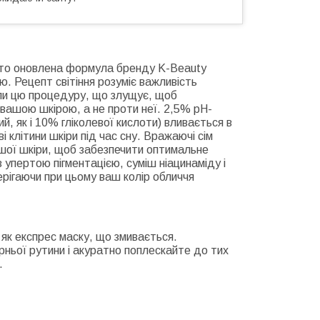
, то оновлена формула бренду K-Beauty
ю. Рецепт світіння розуміє важливість
ли цю процедуру, що злущує, щоб
 вашою шкірою, а не проти неї. 2,5% рН-
й, як і 10% гліколевої кислоти) вливається в
 клітини шкіри під час сну. Вражаючі сім
ашої шкіри, щоб забезпечити оптимальне
 упертою пігментацією, суміш ніацинаміду і
рігаючи при цьому ваш колір обличчя
 як експрес маску, що змивається.
ірньої рутини і акуратно поплескайте до тих
.