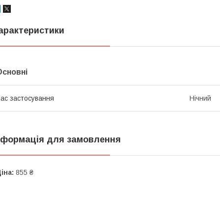
арактеристики
Основні
ас застосування
Нічний
нформація для замовлення
іна:
855 ₴