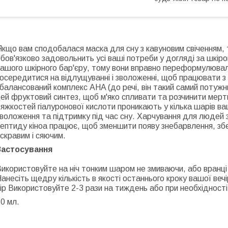
Якщо вам сподобалася маска для сну з кавуновим свіченням
бов'язково задовольнить усі ваші потреби у догляді за шкіро
вашого шкірного бар'єру, тому вони вправно переформулюва
осередитися на відлущуванні і зволоженні, щоб працювати з
балансований комплекс AHA (до речі, він такий самий потужни
ей фруктовий синтез, щоб м'яко спливати та розчинити мертві
яжкостей гіалуронової кислоти проникають у кілька шарів в
воложення та підтримку під час сну. Харчування для людей з
ептиду кіноа працює, щоб зменшити появу знебарвлення, збе
скравим і сяючим.
Застосування
икористовуйте на ніч тонким шаром не змиваючи, або вранці
анесіть щедру кількість в якості останнього кроку вашої веч
ір Використовуйте 2-3 рази на тиждень або при необхідності
0 мл.