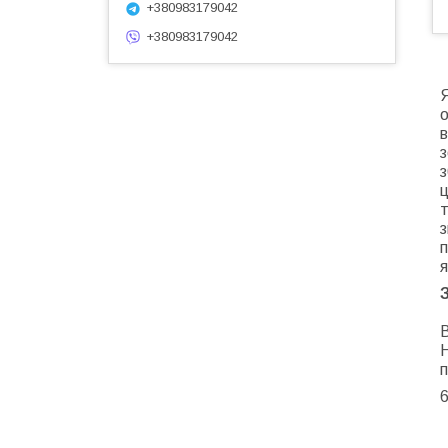
+380983179042
+380983179042
о
з
з
ц
т
з
п
я
В
Н
п
6