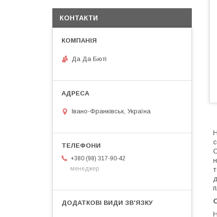
КОНТАКТИ
Да Да Бюті
Івано-Франківськ, Україна
Н
с
C
+380 (98) 317-90-42
н
менеджер
т
д
п
О
Н