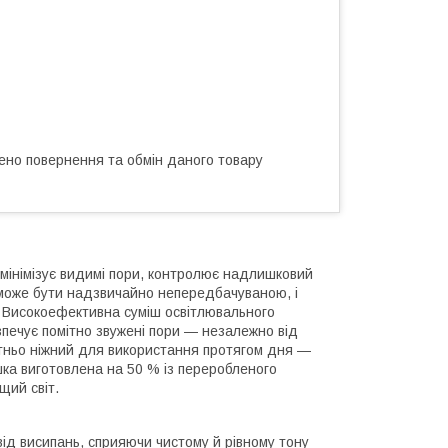
ено повернення та обмін даного товару
 мінімізує видимі пори, контролює надлишковий
 може бути надзвичайно непередбачуваною, і
я! Високоефективна суміш освітлювального
печує помітно звужені пори — незалежно від
атньо ніжний для використання протягом дня —
шка виготовлена на 50 % із переробленого
щий світ.
від висипань, сприяючи чистому й рівному тону