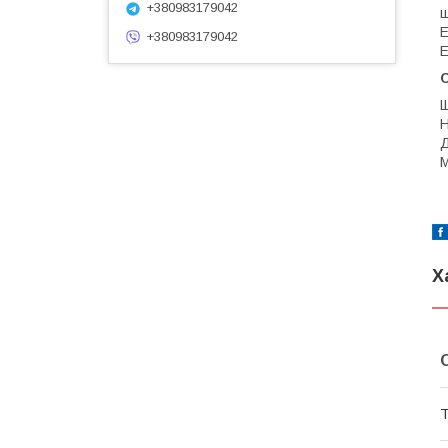
+380983179042
ш
Е
+380983179042
Е
С
Щ
Н
Д
М
Х
Т