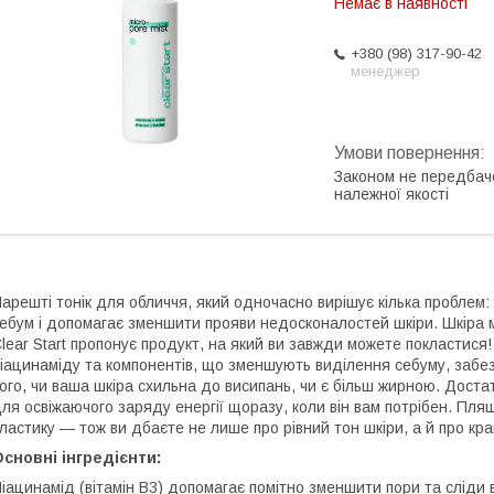
Немає в наявності
+380 (98) 317-90-42
менеджер
Законом не передбач
належної якості
арешті тонік для обличчя, який одночасно вирішує кілька проблем:
ебум і допомагає зменшити прояви недосконалостей шкіри. Шкіра
lear Start пропонує продукт, на який ви завжди можете покластис
іацинаміду та компонентів, що зменшують виділення себуму, забез
ого, чи ваша шкіра схильна до висипань, чи є більш жирною. Дост
ля освіжаючого заряду енергії щоразу, коли він вам потрібен. Пля
ластику — тож ви дбаєте не лише про рівний тон шкіри, а й про кра
сновні інгредієнти:
іацинамід (вітамін B3) допомагає помітно зменшити пори та сліди 