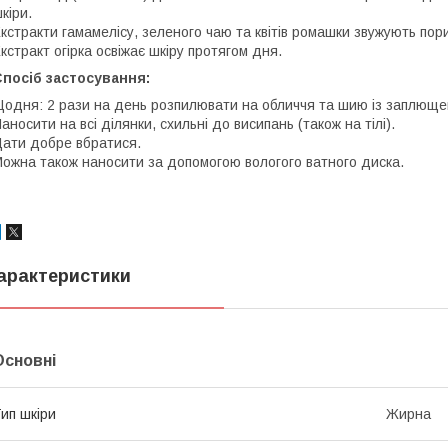
кіри.
кстракти гамамелісу, зеленого чаю та квітів ромашки звужують пор
кстракт огірка освіжає шкіру протягом дня.
посіб застосування:
одня: 2 рази на день розпилювати на обличчя та шию із заплюще
аносити на всі ділянки, схильні до висипань (також на тілі).
ати добре вбратися.
ожна також наносити за допомогою вологого ватного диска.
арактеристики
Основні
ип шкіри
Жирна