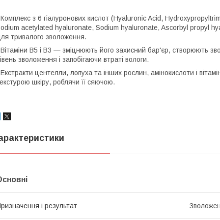
 Комплекс з 6 гіалуронових кислот (Hyaluronic Acid, Hydroxypropyltri
odium acetylated hyaluronate, Sodium hyaluronate, Ascorbyl propyl h
ля тривалого зволоження.
 Вітаміни B5 і B3 — зміцнюють його захисний бар'єр, створюють з
івень зволоження і запобігаючи втраті вологи.
 Екстракти центелли, лопуха та інших рослин, амінокислоти і вітам
екстурою шкіру, роблячи її сяючою.
арактеристики
Основні
ризначення і результат
Зволоже