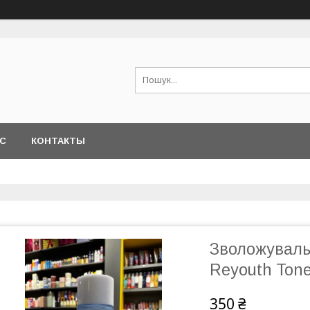
АС
КОНТАКТЫ
Зволожувальн
Reyouth Tone
350 ₴