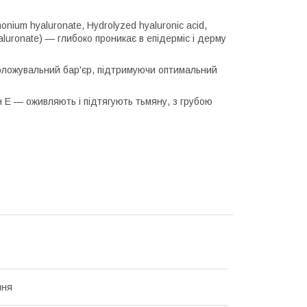
monium hyaluronate, Hydrolyzed hyaluronic acid,
yaluronate) — глибоко проникає в епідерміс і дерму
воложувальний бар'єр, підтримуючи оптимальний
ін E — оживляють і підтягують тьмяну, з грубою
ння