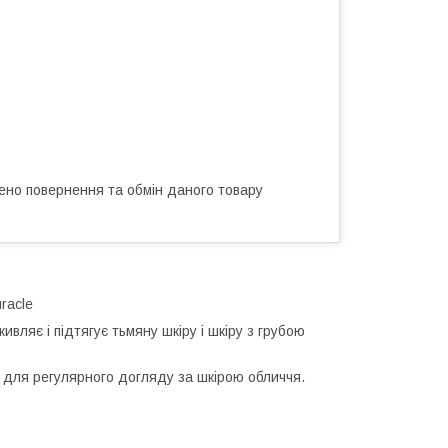
ено повернення та обмін даного товару
racle
ивляє і підтягує тьмяну шкіру і шкіру з грубою
й для регулярного догляду за шкірою обличчя.