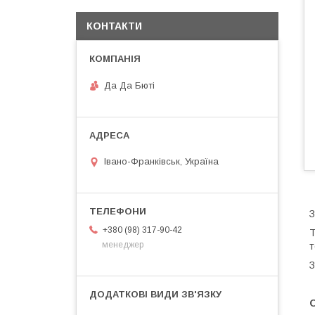
КОНТАКТИ
Да Да Бюті
Івано-Франківськ, Україна
З
+380 (98) 317-90-42
Т
менеджер
т
З
О