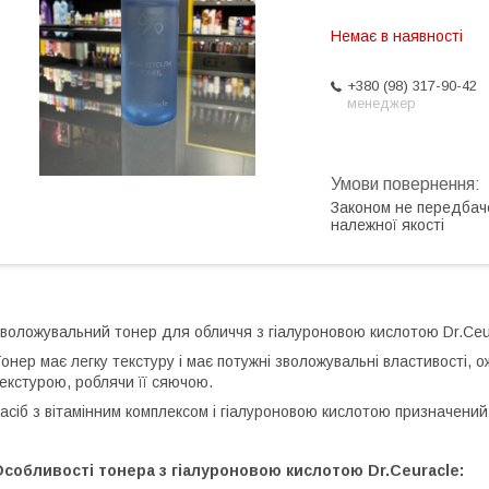
Немає в наявності
+380 (98) 317-90-42
менеджер
Законом не передбач
належної якості
воложувальний тонер для обличчя з гіалуроновою кислотою Dr.Ceu
онер має легку текстуру і має потужні зволожувальні властивості, ож
екстурою, роблячи її сяючою.
асіб з вітамінним комплексом і гіалуроновою кислотою призначени
собливості тонера з гіалуроновою кислотою Dr.Ceuracle: