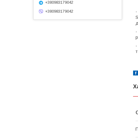
+380983179042
+380983179042
-
S
д
-
р
-
т
Х
П