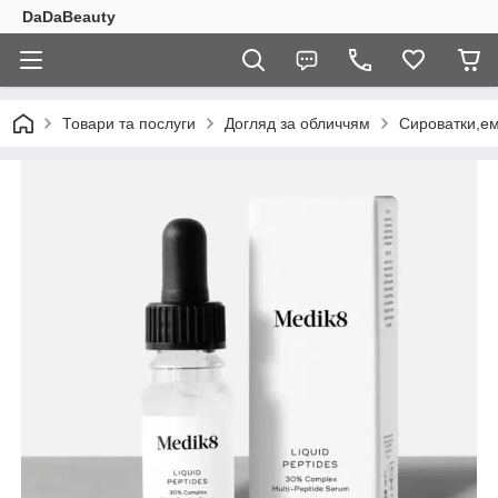
DaDaBeauty
Товари та послуги
Догляд за обличчям
Сироватки,ем