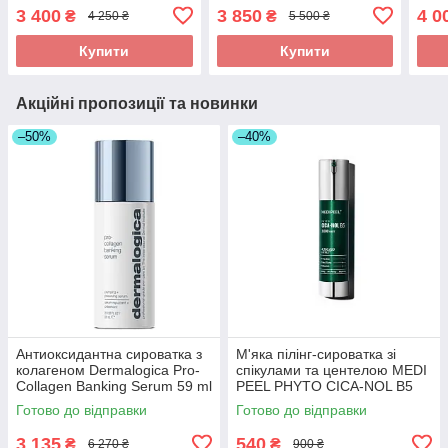
30 mL
Pris
3 400
3 850
4 0
₴
₴
4 250 ₴
5 500 ₴
Купити
Купити
Акційні пропозиції та новинки
–50%
–40%
Антиоксидантна сироватка з
М'яка пілінг-сироватка зі
колагеном Dermalogica Pro-
спікулами та центелою MEDI
Collagen Banking Serum 59 ml
PEEL PHYTO CICA-NOL B5
3000 SHOT SERUM 50мл
Готово до відправки
Готово до відправки
3 135
540
₴
₴
6 270 ₴
900 ₴