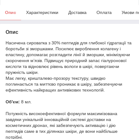
Опис
Характеристики
Доставка
Оплата
Умови п
Опис
Насичена сироватка з 30% пептидів для глибокої гідратації та
боротьби зі зморшками. Посилює вироблення колагену і
еластину, допомагає розгладити лінії й зморшки, мінімізуючи
скорочення м’язів. Підвищує природний запас гіалуронової
кислоти та відновлює рівень вологи в шкірі, повертаючи
пружність шкіри.
Має легку, кришталево-прозору текстуру, швидко
поглинається та миттєво проникає в шкіру, забезпечуючи
ефективність найкращих антивікових технологій.
Об'єм:
8 мл.
Потужність високоефективної формули максимізована
завдяки унікальній інноваційній системі доставки на
косметичних дронах, які забезпечують активацію і дію
пептидів саме в тих ділянках шкіри, де вони найбільше
потрібні.