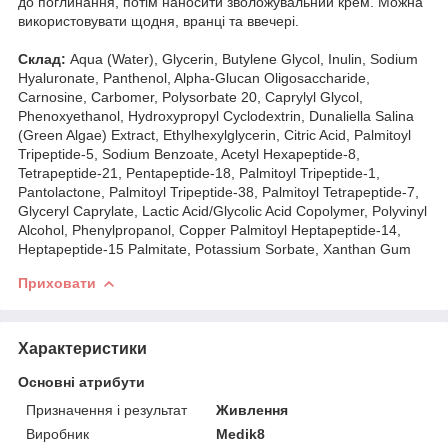
до поглинання, потім наносити зволожувальний крем. Можна
використовувати щодня, вранці та ввечері.
Склад:
Aqua (Water), Glycerin, Butylene Glycol, Inulin, Sodium
Hyaluronate, Panthenol, Alpha-Glucan Oligosaccharide,
Carnosine, Carbomer, Polysorbate 20, Caprylyl Glycol,
Phenoxyethanol, Hydroxypropyl Cyclodextrin, Dunaliella Salina
(Green Algae) Extract, Ethylhexylglycerin, Citric Acid, Palmitoyl
Tripeptide-5, Sodium Benzoate, Acetyl Hexapeptide-8,
Tetrapeptide-21, Pentapeptide-18, Palmitoyl Tripeptide-1,
Pantolactone, Palmitoyl Tripeptide-38, Palmitoyl Tetrapeptide-7,
Glyceryl Caprylate, Lactic Acid/Glycolic Acid Copolymer, Polyvinyl
Alcohol, Phenylpropanol, Copper Palmitoyl Heptapeptide-14,
Heptapeptide-15 Palmitate, Potassium Sorbate, Xanthan Gum
Приховати
Характеристики
Основні атрибути
Призначення і результат
Живлення
Виробник
Medik8