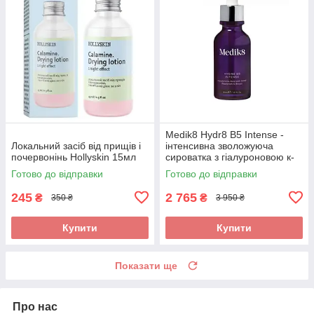
Medik8 Hydr8 B5 Intense -
Локальний засіб від прищів і
інтенсивна зволожуюча
почервонінь Hollyskin 15мл
сироватка з гіалуроновою к-
тою 30 мл
Готово до відправки
Готово до відправки
245
2 765
₴
₴
350 ₴
3 950 ₴
Купити
Купити
Показати ще
Про нас