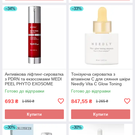
–34%
–33%
Антивікова ліфтинг-сироватка
Тонізуюча сироватка з
з PDRN та екзосомами MEDI
вітаміном С для сяяння шкіри
PEEL PHYTO EXOSOME
Needly Vita C Glow Toning
PDRN LIFTING SHOT SERUM
Ampoule, 30 мл
Готово до відправки
Готово до відправки
50ML
693
847,55
₴
₴
1 050 ₴
1 265 ₴
Купити
Купити
–30%
–30%