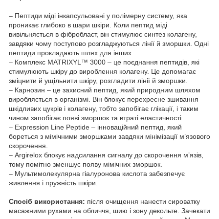
– Пептиди міді інкапсульовані у полімерну систему, яка
проникає глибоко в шари шкіри. Коли пептид міді
вивільняється в фібробласт, він стимулює синтез колагену,
завдяки чому поступово розгладжуються лінії й зморшки. Одні
пептиди прокладають шлях для інших.
– Комплекс MATRIXYL™ 3000 – це поєднання пептидів, які
стимулюють шкіру до вироблення колагену. Це допомагає
зміцнити й ущільнити шкіру, розгладити лінії й зморшки.
– Карнозин – це захисний пептид, який природним шляхом
виробляється в організмі. Він блокує перехресне зшивання
шкідливих цукрів і колагену, тобто запобігає глікації, і таким
чином запобігає появі зморшок та втраті еластичності.
– Expression Line Peptide – інноваційний пептид, який
бореться з мімічними зморшками завдяки мінімізації м’язового
скорочення.
– Argirelox блокує надсилання сигналу до скорочення м’язів,
тому помітно зменшує появу мімічних зморшок.
– Мультимолекулярна гіалуронова кислота забезпечує
живлення і пружність шкіри.
Спосіб використання:
після очищення нанести сироватку
масажними рухами на обличчя, шию і зону декольте. Зачекати