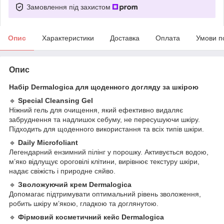
Замовлення під захистом
Опис
Характеристики
Доставка
Оплата
Умови п
Опис
Набір Dermalogica для щоденного догляду за шкірою
🔹
Special Cleansing Gel
Ніжний гель для очищення, який ефективно видаляє
забруднення та надлишок себуму, не пересушуючи шкіру.
Підходить для щоденного використання та всіх типів шкіри.
🔹
Daily Microfoliant
Легендарний ензимний пілінг у порошку. Активується водою,
м’яко відлущує ороговілі клітини, вирівнює текстуру шкіри,
надає свіжість і природне сяйво.
🔹
Зволожуючий крем Dermalogica
Допомагає підтримувати оптимальний рівень зволоження,
робить шкіру м’якою, гладкою та доглянутою.
🔹
Фірмовий косметичний кейс Dermalogica