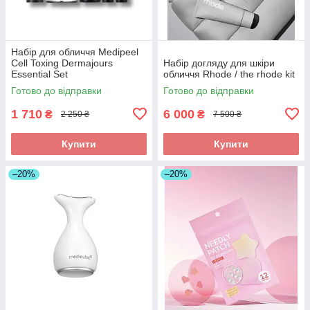
Набір для обличчя Medipeel
Cell Toxing Dermajours
Набір догляду для шкіри
Essential Set
обличчя Rhode / the rhode kit
Готово до відправки
Готово до відправки
1 710
6 000
₴
₴
2 250 ₴
7 500 ₴
Купити
Купити
–20%
–20%