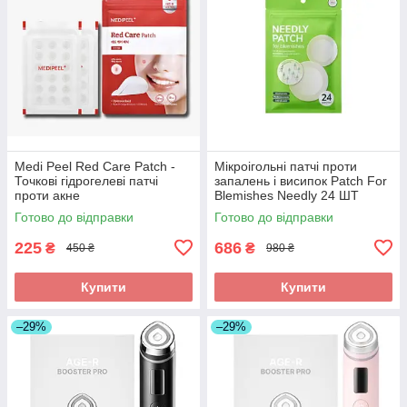
Medi Peel Red Care Patch -
Мікроігольні патчі проти
Точкові гідрогелеві патчі
запалень і висипок Patch For
проти акне
Blemishes Needly 24 ШТ
Готово до відправки
Готово до відправки
225
686
₴
₴
450 ₴
980 ₴
Купити
Купити
–29%
–29%