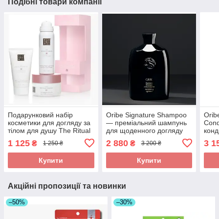
Подібні товари компанії
Подарунковий набір
Oribe Signature Shampoo
Orib
косметики для догляду за
— преміальний шампунь
Cond
тілом для душу The Ritual
для щоденного догляду
конд
of Sakura від Rituals trial
250 ml
щоде
1 125
2 880
3 1
₴
₴
1 250 ₴
3 200 ₴
set для жінок
Купити
Купити
Акційні пропозиції та новинки
–50%
–30%