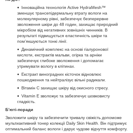
Інноваційна технологія Active HydraMesh™
зменшує трансепідермальну втрату вологи на
молекулярному рівні, забезпечує безперервне
зволоження шкіри до 48 годин, захищає природний
мікробіом від негативних зовнішніх чинників. В
результаті підвищується еластичність шкіри та
пом’якшуються тонкі лінії.
Динамічний комплекс на основі гіалуронової
кислоти, екстрактів мальви, огірка та арніки
забезпечує глибоке зволоження і допомагає
утримувати вологу в клітинах.
Екстракт виноградних кісточок відновлює
пошкодження та нейтралізує вільні радикали.
Вітамін С захищає шкіру від окисного стресу.
Vitamin E зволожує та забезпечує шовковисту
гладкість.
Б’юті-поради
Зволожити шкіру та забезпечити тривалу свіжість допоможе
мультиактивний тонер колекції Daily Skin Health. Він підтримує
оптимальний баланс вологи і дарує чудове відчуття комфорту.