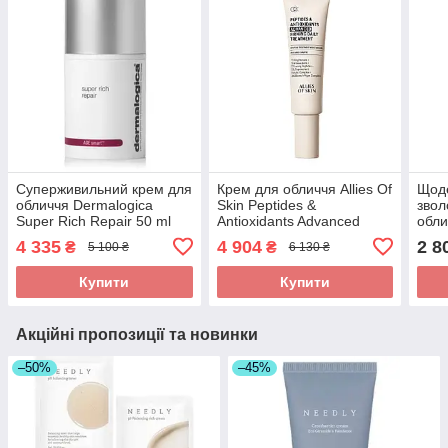
Суперживильний крем для
Крем для обличчя Allies Of
Щод
обличчя Dermalogica
Skin Peptides &
звол
Super Rich Repair 50 ml
Antioxidants Advanced
обли
Firming Daily Treatment, 48
Mois
4 335
4 904
2 8
₴
₴
5 100 ₴
6 130 ₴
мл
Cre
Купити
Купити
Акційні пропозиції та новинки
–50%
–45%