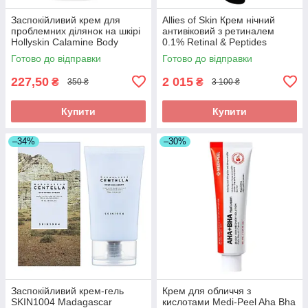
Заспокійливий крем для
Allies of Skin Крем нічний
проблемних ділянок на шкірі
антивіковий з ретиналем
Hollyskin Calamine Body
0.1% Retinal & Peptides
Soothing Comfort Cream 200
Advanced Repair Night Cream
Готово до відправки
Готово до відправки
мл
20ml
227,50
2 015
₴
₴
350 ₴
3 100 ₴
Купити
Купити
–34%
–30%
Заспокійливий крем-гель
Крем для обличчя з
SKIN1004 Madagascar
кислотами Medi-Peel Aha Bha