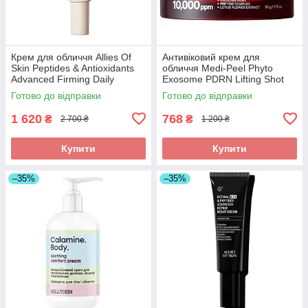
Крем для обличчя Allies Of
Антивіковий крем для
Skin Peptides & Antioxidants
обличчя Medi-Peel Phyto
Advanced Firming Daily
Exosome PDRN Lifting Shot
Treatment 20 ml
Cream
Готово до відправки
Готово до відправки
1 620
768
₴
₴
2 700 ₴
1 200 ₴
Купити
Купити
–35%
–35%