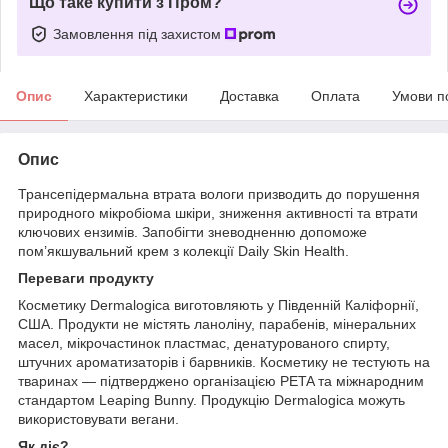
Що таке купити з Пром?
Замовлення під захистом
Опис
Характеристики
Доставка
Оплата
Умови п
Опис
Трансепідермальна втрата вологи призводить до порушення
природного мікробіома шкіри, зниження активності та втрати
ключових ензимів. Запобігти зневодненню допоможе
пом’якшувальний крем з колекції Daily Skin Health.
Переваги продукту
Косметику Dermalogica виготовляють у Південній Каліфорнії,
США. Продукти не містять ланоліну, парабенів, мінеральних
масел, мікрочастинок пластмас, денатурованого спирту,
штучних ароматизаторів і барвників. Косметику не тестують на
тваринах — підтверджено організацією PETA та міжнародним
стандартом Leaping Bunny. Продукцію Dermalogica можуть
використовувати вегани.
Як діє?