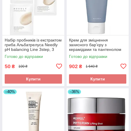
Набір пробників із екстрактом
Крем для зміцнення
гриба Альбатрелуса Needly
захисного бар’єру з
pH balancing Line 3step, 3
керамідами та пантенолом
шт*3 мл
Needly Crossbarrier Cream 80
Готово до відправки
Готово до відправки
мл
50
902
₴
₴
100 ₴
1 640 ₴
Купити
Купити
–40%
–36%