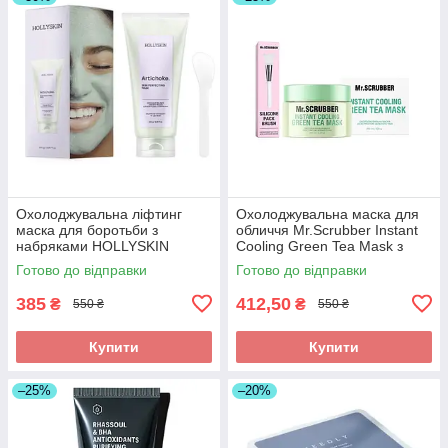
Охолоджувальна ліфтинг
Охолоджувальна маска для
маска для боротьби з
обличчя Mr.Scrubber Instant
набряками HOLLYSKIN
Cooling Green Tea Mask з
Artichoke Skin Perfecting
екстрактом зеленого чаю,
Готово до відправки
Готово до відправки
Mask, 250 мл
250 мл
385
412,50
₴
₴
550 ₴
550 ₴
Купити
Купити
–25%
–20%