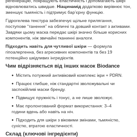
регенерацію, покращують еластичність і допомагають шкірі
відновлюватись швидше.
Ніацинамід
додатково вирівнює тон,
зменшує тьмяність і підтримує бар’єрну функцію.
Гідрогелева текстура забезпечує щільне прилягання,
поступове “танення” на обличчі та довший контакт з активами.
Завдяки цьому маска передає шкірі значно більше корисних
компонентів, ніж звичайні тканинні аналоги.
Підходить навіть для чутливої шкіри
— формула
гіпоалергенна, без агресивних компонентів та без 19
потенційно шкідливих інгредієнтів.
Чим відрізняється від інших масок Biodance
Містить потужний антивіковий комплекс ікри + PDRN.
Працює глибше, ніж стандартні зволожувальні чи
заспокійливі маски бренду.
Підвищує пружність і тонус, а не лише зволожує.
Має пролонгований формат використання: 3–4
години вдень або навіть на ніч.
Підходить для шкіри з віковими змінами, тьмяністю,
сухістю, втратою еластичності.
Склад (ключові інгредієнти)