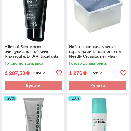
Allies of Skin Маска
Набір тканинних масок з
очищуюча для обличчя
керамідами та пантенолом
Rhassoul & BHA Antioxidants
Needly Crossbarrier Mask
Purifying Mask, 50 ml
350g (30шт масок )
Готово до відправки
Готово до відправки
2 287,50
1 276
₴
₴
3 050 ₴
1 595 ₴
Купити
Купити
–20%
–20%