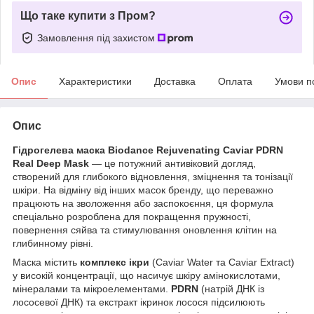
Що таке купити з Пром?
Замовлення під захистом
Опис
Характеристики
Доставка
Оплата
Умови п
Опис
Гідрогелева маска Biodance Rejuvenating Caviar PDRN
Real Deep Mask
— це потужний антивіковий догляд,
створений для глибокого відновлення, зміцнення та тонізації
шкіри. На відміну від інших масок бренду, що переважно
працюють на зволоження або заспокоєння, ця формула
спеціально розроблена для покращення пружності,
повернення сяйва та стимулювання оновлення клітин на
глибинному рівні.
Маска містить
комплекс ікри
(Caviar Water та Caviar Extract)
у високій концентрації, що насичує шкіру амінокислотами,
мінералами та мікроелементами.
PDRN
(натрій ДНК із
лососевої ДНК) та екстракт ікринок лосося підсилюють