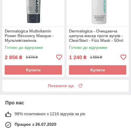
Dermalogica Multivitamin
Dermalogica - Очищаюча
Power Recovery Masque -
шипуча маска проти вугрів -
Мультивітамінна
ClearStart - Fizz Mask - 50ml
відновлююча маска, 75 мл
Готово до відправки
Готово до відправки
2 856
1 240
₴
₴
3 570 ₴
1 550 ₴
Купити
Купити
Показати ще
Про нас
98% позитивних з 1216 відгуків за рік
Працює з 26.07.2020