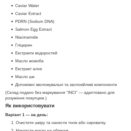
Caviar Water
Caviar Extract
PDRN (Sodium DNA)
Salmon Egg Extract
Niacinamide
Гліцерин
Екстракти водоростей
Масло жожоба
Екстракт алое
Масло ши
Допоміжні зволожувальні та заспокійливі компоненти
(Склад подано без маркування “INCI” — адаптовано для
розуміння покупцем.)
Як використовувати
Варіант 1 — на день:
Очистити шкіру та нанести тонік або сироватку.
Накласти маску на обличчя.