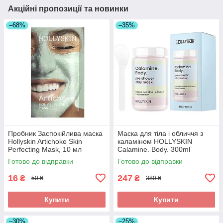
Акційні пропозиції та новинки
–68%
–35%
Пробник Заспокійлива маска
Маска для тіла і обличчя з
Hollyskin Artichoke Skin
каламіном HOLLYSKIN
Perfecting Mask, 10 мл
Calamine. Body. 300ml
Готово до відправки
Готово до відправки
16
247
₴
₴
50 ₴
380 ₴
Купити
Купити
–30%
–25%