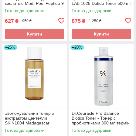
кислотою Medi-Peel Peptide 9
LAB 1025 Dokdo Toner 500 ml
Volume Bio Tox Toner Pro
Готово до відправки
Готово до відправки
627
875
₴
₴
950 ₴
1 250 ₴
Купити
Купити
–25%
–20%
Зволожувальний тонер з
Dr.Ceuracle Pro Balance
екстрактом центелли
Biotics Toner - Тонер с
SKIN1004 Madagascar
пробиотиками 300 мл термін
Centella Toning Toner 210 ml
до 07.2027
Готово до відправки
Готово до відправки