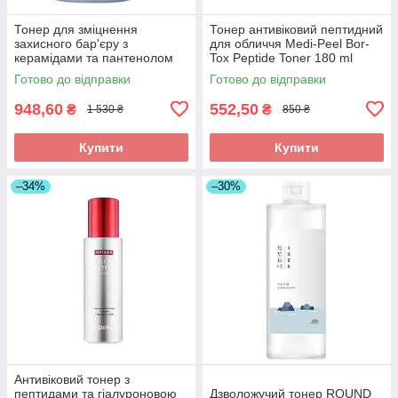
Тонер для зміцнення
Тонер антивіковий пептидний
захисного бар'єру з
для обличчя Medi-Peel Bor-
керамідами та пантенолом
Tox Peptide Toner 180 ml
Needly Crossbarrier Toner
Готово до відправки
Готово до відправки
948,60
552,50
₴
₴
1 530 ₴
850 ₴
Купити
Купити
–34%
–30%
Антивіковий тонер з
пептидами та гіалуроновою
Дзволожучий тонер ROUND