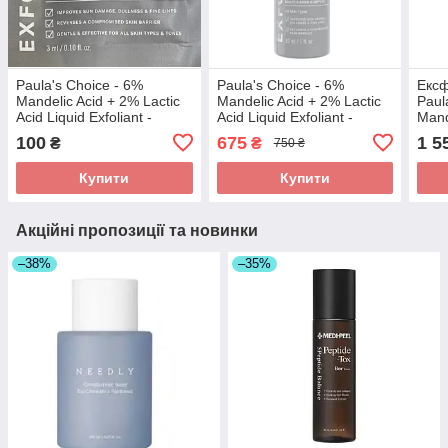
Paula's Choice - 6%
Paula's Choice - 6%
Ексф
Mandelic Acid + 2% Lactic
Mandelic Acid + 2% Lactic
Paul
Acid Liquid Exfoliant -
Acid Liquid Exfoliant -
Mand
Ексфоліант для обличчя 3
Ексфоліант для обличчя
88m
100
675
1 5
₴
₴
750 ₴
мл
30 ml
Купити
Купити
Акційні пропозиції та новинки
–38%
–35%