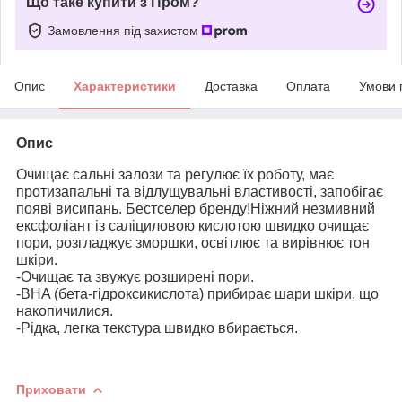
Що таке купити з Пром?
Замовлення під захистом
Опис
Характеристики
Доставка
Оплата
Умови 
Опис
Очищає сальні залози та регулює їх роботу, має
протизапальні та відлущувальні властивості, запобігає
появі висипань. Бестселер бренду!Ніжний незмивний
ексфоліант із саліциловою кислотою швидко очищає
пори, розгладжує зморшки, освітлює та вирівнює тон
шкіри.
-Очищає та звужує розширені пори.
-BHA (бета-гідроксикислота) прибирає шари шкіри, що
накопичилися.
-Рідка, легка текстура швидко вбирається.
Приховати