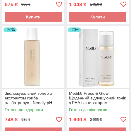
675
1 048
₴
₴
900 ₴
1 310 ₴
Купити
Купити
–20%
–20%
Зволожувальний тонер з
Medik8 Press & Glow
екстрактом гриба
Щоденний відлущуючий тонік
альбатрелус - Needly pH
з РНА і активатором
Balancing Toner 145 ml
ферментів 200ml
Готово до відправки
Готово до відправки
748
1 600
₴
₴
935 ₴
2 000 ₴