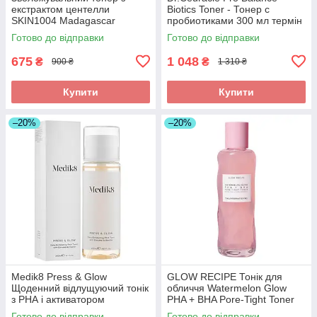
екстрактом центелли
Biotics Toner - Тонер с
SKIN1004 Madagascar
пробиотиками 300 мл термін
Centella Toning Toner 210 ml
до 07.2027
Готово до відправки
Готово до відправки
675
1 048
₴
₴
900 ₴
1 310 ₴
Купити
Купити
–20%
–20%
Medik8 Press & Glow
GLOW RECIPE Тонік для
Щоденний відлущуючий тонік
обличчя Watermelon Glow
з РНА і активатором
PHA + BHA Pore-Tight Toner
ферментів 200ml
Glow Recipe 150 ml
Готово до відправки
Готово до відправки