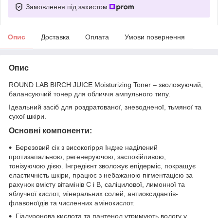
Замовлення під захистом
Опис
Доставка
Оплата
Умови повернення
Опис
ROUND LAB BIRCH JUICE Moisturizing Toner – зволожуючий,
балансуючий тонер для обличчя ампульного типу.
Ідеальний засіб для роздратованої, зневодненої, тьмяної та
сухої шкіри.
Основні компоненти:
Березовий сік з високогірря Індже наділений
протизапальною, регенеруючою, заспокійливою,
тонізуючою дією. Інгредієнт зволожує епідерміс, покращує
еластичність шкіри, працює з небажаною пігментацією за
рахунок вмісту вітамінів С і В, саліцилової, лимонної та
яблучної кислот, мінеральних солей, антиоксидантів-
флавоноїдів та численних амінокислот.
Гіалуронова кислота та пантенол утримують вологу у