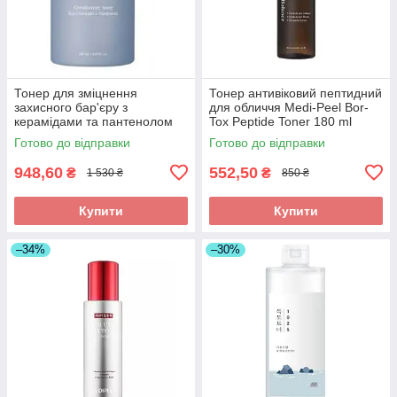
Тонер для зміцнення
Тонер антивіковий пептидний
захисного бар'єру з
для обличчя Medi-Peel Bor-
керамідами та пантенолом
Tox Peptide Toner 180 ml
Needly Crossbarrier Toner
Готово до відправки
Готово до відправки
948,60
552,50
₴
₴
1 530 ₴
850 ₴
Купити
Купити
–34%
–30%