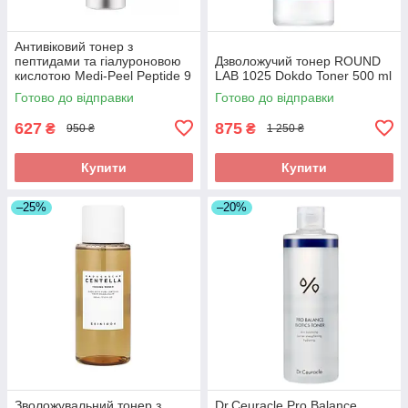
Антивіковий тонер з
пептидами та гіалуроновою
Дзволожучий тонер ROUND
кислотою Medi-Peel Peptide 9
LAB 1025 Dokdo Toner 500 ml
Volume Bio Tox Toner Pro
Готово до відправки
Готово до відправки
627
875
₴
₴
950 ₴
1 250 ₴
Купити
Купити
–25%
–20%
Зволожувальний тонер з
Dr.Ceuracle Pro Balance