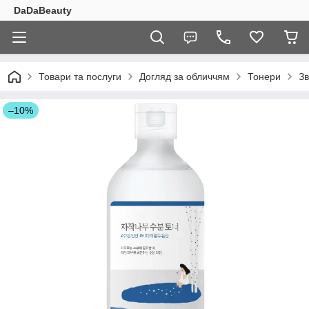
DaDaBeauty
Товари та послуги
Догляд за обличчям
Тонери
Зв
–10%