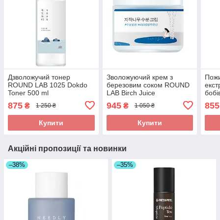
Дзволожучий тонер
Зволожуючий крем з
Пожи
ROUND LAB 1025 Dokdo
березовим соком ROUND
екст
Toner 500 ml
LAB Birch Juice
боб
Moisturizing Cream 80 ml
Soyb
875
945
855
₴
₴
1 250 ₴
1 050 ₴
300 
Купити
Купити
Акційні пропозиції та новинки
–38%
–35%