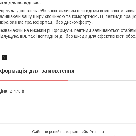
иглядає молодшою.
ормула доповнена 5% заспокійливим пептидним комплексом, який
алишаючи вашу шкіру спокійною та комфортною. Ці пептиди працюю
кіра зазнає трансформації без дискомфорту.
езважаючи на низький рН формули, пептиди залишаються стабільн
ідлущування, так і пептидної дії без шкоди для ефективності обох
нформація для замовлення
іна:
2 470 ₴
Сайт створений на маркетплейсі
Prom.ua