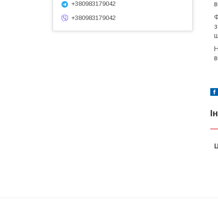
в
+380983179042
Ф
+380983179042
з
ш
Н
в
І
Ц