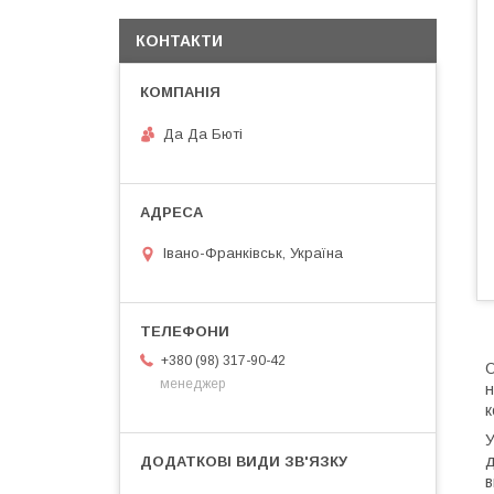
КОНТАКТИ
Да Да Бюті
Івано-Франківськ, Україна
+380 (98) 317-90-42
О
менеджер
н
к
У
д
в