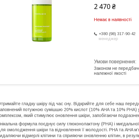
2 470 ₴
Немає в наявності
+380 (98) 317-90-42
менеджер
Законом не передбач
належної якості
тримайте гладку шкіру під час сну. Відкрийте для себе наш пере
аповнений потужною сумішшю 20% кислот (10% AHA та 10% PHA) у 
омплексом, який стимулює оновлення шкіри, запобігаючи подразне
нікальна формула поєднує силу глюконолактону (PHA) і мигдальної
ля омолодження шкіри та відновлення її молодості. PHA та AHA м’
идаляючи відмерлі клітини та сприяючи оновленню клітин, в резуль