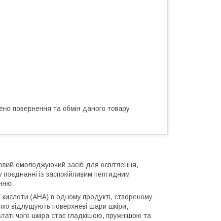
ено повернення та обмін даного товару
довий омолоджуючий засіб для освітлення,
поєднанні із заспокійливим пептидним
нню.
 кислоти (AHA) в одному продукті, створеному
яко відлущують поверхневі шари шкіри,
таті чого шкіра стає гладкішою, пружнішою та