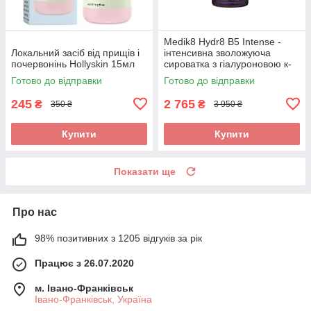
Medik8 Hydr8 B5 Intense -
Локальний засіб від прищів і
інтенсивна зволожуюча
почервонінь Hollyskin 15мл
сироватка з гіалуроновою к-
тою 30 мл
Готово до відправки
Готово до відправки
245
2 765
₴
₴
350 ₴
3 950 ₴
Купити
Купити
Показати ще
Про нас
98% позитивних з 1205 відгуків за рік
Працює з 26.07.2020
м. Івано-Франківськ
Івано-Франківськ, Україна