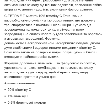
антиоксидантний ефект, розроблений для забезпечення
оптимального захисту від вільних радикалів, посилення сяйва
шкіри та усунення недоліків, викликаних фотостарінням.
C-TETRA E.F. містить 10% вітаміну C Tetra, який є
високобіологічно сумісним і жиророзчинним, що дозволяє
транспортуватися в найглибші шари шкіри. Тут його дія
зосереджена на меланоцитах (для лікування плям
зсередини) і на синтезі колагену (для запобігання та боротьби
з зморшками зсередини). Формула
доповнюється аскорбосиланом і аскорбілглюкозидом, двома
дуже стабільними і водорозчинними похідними вітаміну С.
Вони впливають на поверхню шкіри, покращуючи її блиск і
зменшуючи найпоширеніші плями.
Формула доповнена вітаміном Е та феруловою кислотою,
удосконалена такою комбінацією, яка посилює загальну
антиоксидантну дію серуму, щоб зберегти вашу шкіру
захищеною протягом усього дня.
Активні компоненти:
20% вітаміну С
1% вітаміну Е
0,5% ферулової кислоти