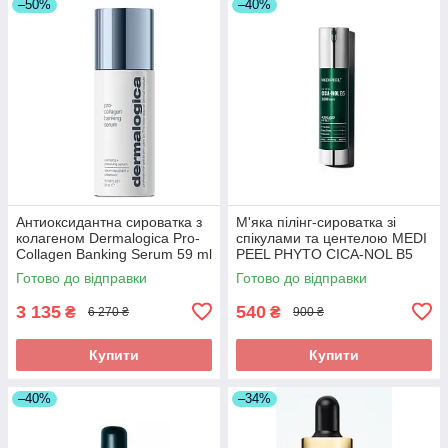
–50%
–40%
Антиоксидантна сироватка з
М'яка пілінг-сироватка зі
колагеном Dermalogica Pro-
спікулами та центелою MEDI
Collagen Banking Serum 59 ml
PEEL PHYTO CICA-NOL B5
3000 SHOT SERUM 50мл
Готово до відправки
Готово до відправки
3 135
540
₴
₴
6 270 ₴
900 ₴
Купити
Купити
–40%
–34%