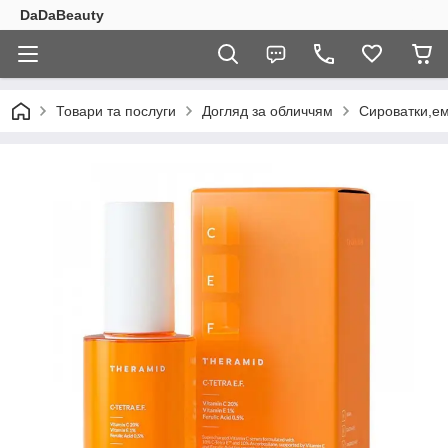
DaDaBeauty
Товари та послуги
Догляд за обличчям
Сироватки,ем