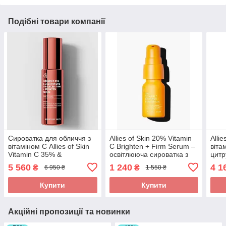
Подібні товари компанії
Сироватка для обличчя з
Allies of Skin 20% Vitamin
Alli
вітаміном С Allies of Skin
C Brighten + Firm Serum –
віта
Vitamin C 35% &
освітлююча сироватка з
цитр
Glutathione Advanced Firm
вітаміном С 8 мл
Citr
5 560
1 240
4 1
₴
₴
6 950 ₴
1 550 ₴
+ Brighten Serum 30 ml
& Gl
Купити
Купити
Акційні пропозиції та новинки