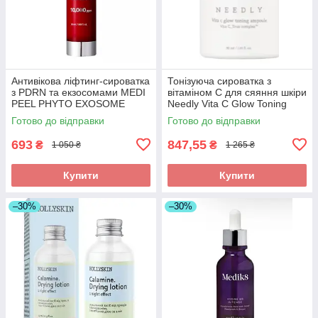
Антивікова ліфтинг-сироватка
Тонізуюча сироватка з
з PDRN та екзосомами MEDI
вітаміном С для сяяння шкіри
PEEL PHYTO EXOSOME
Needly Vita C Glow Toning
PDRN LIFTING SHOT SERUM
Ampoule, 30 мл
Готово до відправки
Готово до відправки
50ML
693
847,55
₴
₴
1 050 ₴
1 265 ₴
Купити
Купити
–30%
–30%